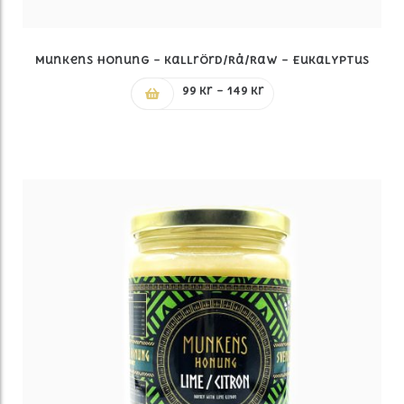
Munkens Honung – Kallrörd/Rå/Raw – Eukalyptus
Prisintervall:
99
kr
–
149
kr
99 kr
till
149 kr