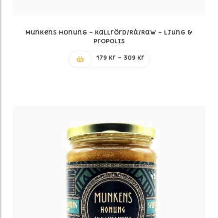
Munkens Honung – Kallrörd/Rå/Raw – Ljung &
Propolis
Prisintervall:
179
kr
–
309
kr
179 kr
till
309 kr