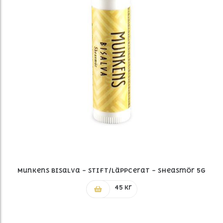
Munkens Bisalva – Stift/Läppcerat – Sheasmör 5g
45
kr