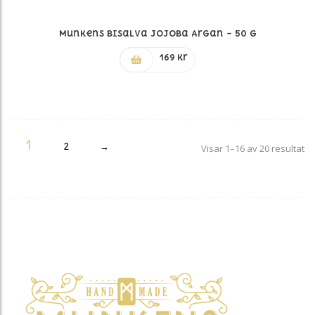
Munkens Bisalva Jojoba Argan – 50 G
169
kr
1
2
→
So
Visar 1–16 av 20 resultat
ef
po