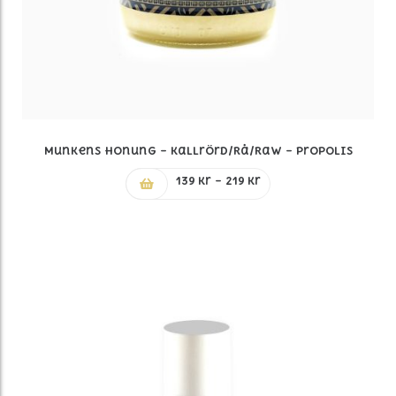
Munkens Honung – Kallrörd/Rå/Raw – Propolis
Prisintervall:
139
kr
–
219
kr
139 kr
till
219 kr