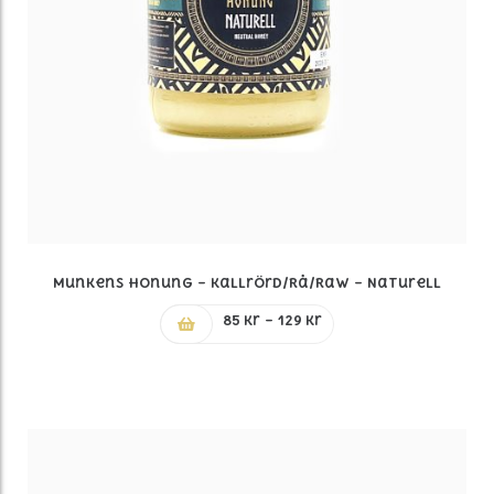
Munkens Honung – Kallrörd/Rå/Raw – Naturell
Prisintervall:
85
kr
–
129
kr
85 kr
till
129 kr