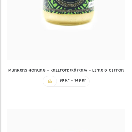
Munkens Honung – Kallrörd/Rå/Raw – Lime & Citron
Prisintervall:
99
kr
–
149
kr
99 kr
till
149 kr