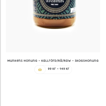
Munkens Honung – Kallrörd/Rå/Raw – Skogshonung
Prisintervall:
99
kr
–
149
kr
99 kr
till
149 kr