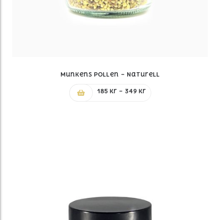
Munkens Pollen – Naturell
Prisintervall:
185
kr
–
349
kr
185 kr
till
349 kr