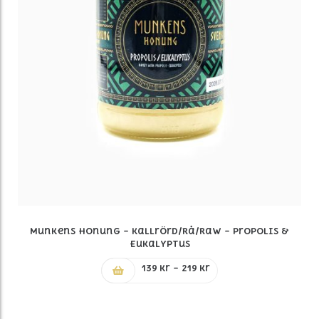
Munkens Honung – Kallrörd/Rå/Raw – Propolis &
Eukalyptus
Prisintervall:
139
kr
–
219
kr
139 kr
till
219 kr