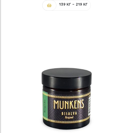
Prisintervall:
139
kr
–
219
kr
139 kr
till
219 kr