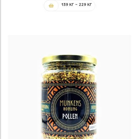
Prisintervall:
139
kr
–
229
kr
139 kr
till
229 kr