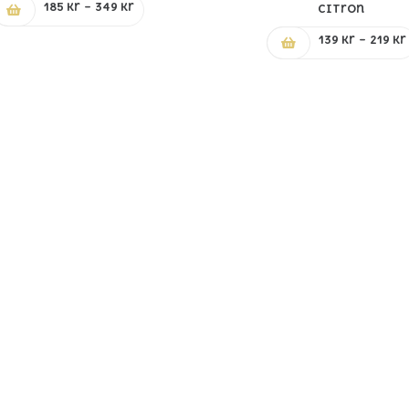
Prisintervall:
185
kr
–
349
kr
Citron
185 kr
139
kr
–
219
kr
till
349 kr