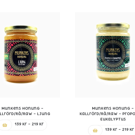
Munkens Honung –
Munkens Honung –
llrörd/Rå/Raw – Ljung
Kallrörd/Rå/Raw – Propo
Eukalyptus
Prisintervall:
139
kr
–
219
kr
139 kr
139
kr
–
219
kr