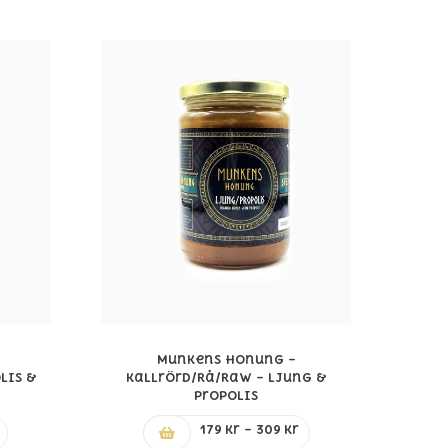
Munkens Honung –
lis &
Kallrörd/Rå/Raw – Ljung &
Propolis
Prisintervall:
Prisintervall:
179
kr
–
309
kr
139 kr
179 kr