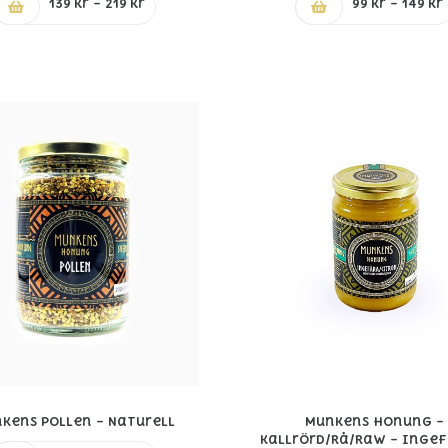
Prisintervall:
139
kr
–
219
kr
99
kr
–
149
kr
139 kr
till
219 kr
kens Pollen – Naturell
Munkens Honung –
Kallrörd/Rå/Raw – Ingef