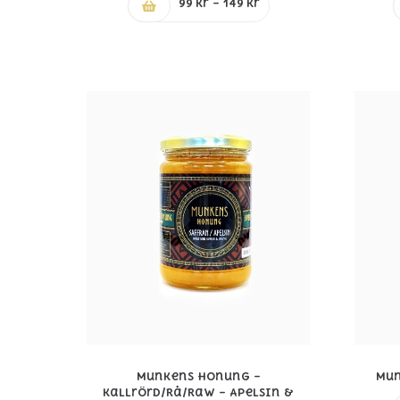
Prisintervall:
99
kr
–
149
kr
99 kr
till
149 kr
Munkens Honung –
Mun
Kallrörd/Rå/Raw – Apelsin &