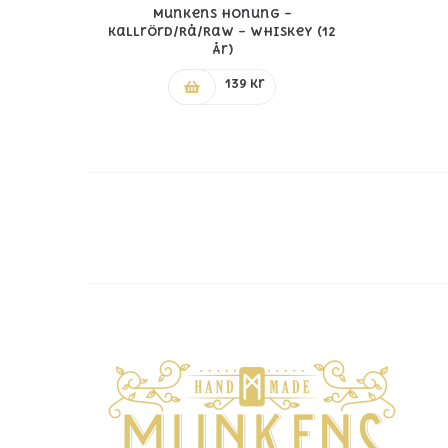
Munkens Honung –
Kallrörd/Rå/Raw – Whiskey (12
År)
139
kr