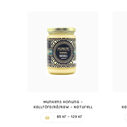
Munkens Honung –
Kallrörd/Rå/Raw – Naturell
Ka
Prisintervall:
85
kr
–
129
kr
85 kr