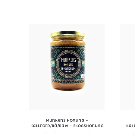
till
129 kr
Munkens Honung –
Kallrörd/Rå/Raw – Skogshonung
Kal