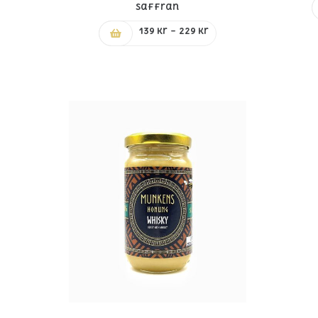
Saffran
Prisintervall:
139
kr
–
229
kr
139 kr
till
229 kr