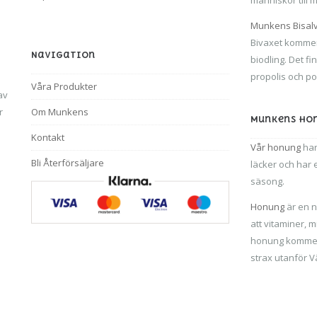
Munkens Bisal
Bivaxet kommer
Navigation
biodling. Det fi
propolis och po
Våra Produkter
av
r
Om Munkens
Munkens Ho
Kontakt
Vår honung
har
Bli Återförsäljare
läcker och har 
säsong.
Honung
är en n
att vitaminer, 
honung kommer 
strax utanför V