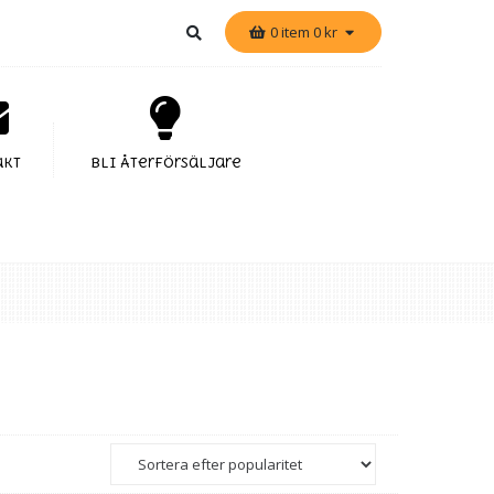
0 item
0
kr
akt
Bli Återförsäljare