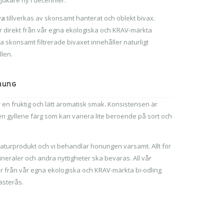
va
tillverkas av skonsamt hanterat och oblekt bivax.
 direkt från vår egna ekologiska och KRAV-märkta
na skonsamt filtrerade bivaxet innehåller naturligt
llen.
nung
 en fruktig och lätt aromatisk smak. Konsistensen är
en gyllene färg som kan variera lite beroende på sort och
aturprodukt och vi behandlar honungen varsamt. Allt för
mineraler och andra nyttigheter ska bevaras. All vår
från vår egna ekologiska och KRAV-märkta bi-odling
ästerås.