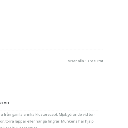
Sortera
Visar alla 13 resultat
efter
popularitet
alva
v
a från gamla anrika klosterecept. Mjukgörande vid torr
or, torra läppar eller nariga fingrar. Munkens har hjälp
mjukare hy i decennier.