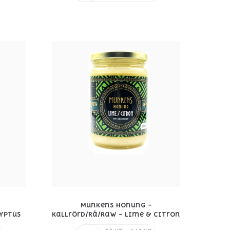
till
till
219 kr
309 kr
Munkens Honung –
yptus
Kallrörd/Rå/Raw – Lime & Citron