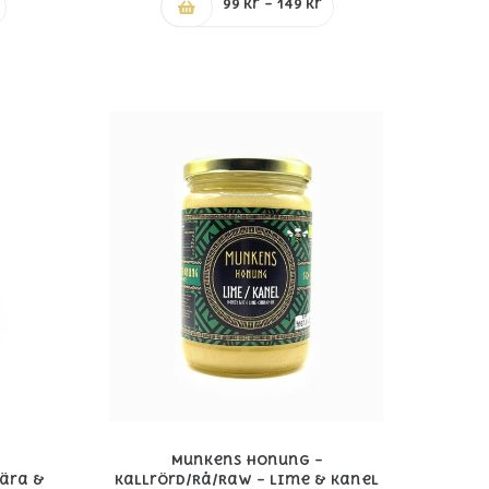
Prisintervall:
Prisintervall:
99
kr
–
149
kr
99 kr
99 kr
till
till
149 kr
149 kr
Munkens Honung –
ära &
Kallrörd/Rå/Raw – Lime & Kanel