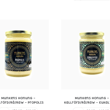
till
219 kr
Munkens Honung –
Munkens Honung –
lrörd/Rå/Raw – Propolis
Kallrörd/Rå/Raw – Eukal