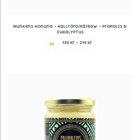
Munkens Honung – Kallrörd/Rå/Raw – Propolis &
Eukalyptus
Prisintervall:
139
kr
–
219
kr
139 kr
till
219 kr