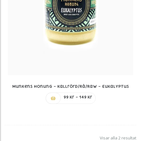
Munkens Honung – Kallrörd/Rå/Raw – Eukalyptus
Prisintervall:
99
kr
–
149
kr
99 kr
till
149 kr
So
Visar alla 2 resultat